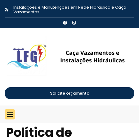
Instalações e Manutenções em Rede Hidráulica e Caça
Vazamentos
Solicite orçamento
Caça Vazamentos
Instalações e Manutenções Hidráulicas
Política de